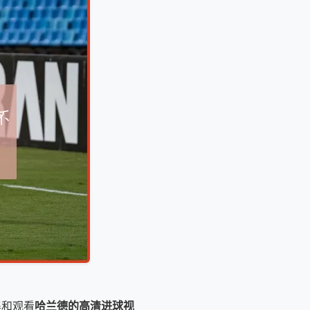
集和观看
哈兰德的高清进球视