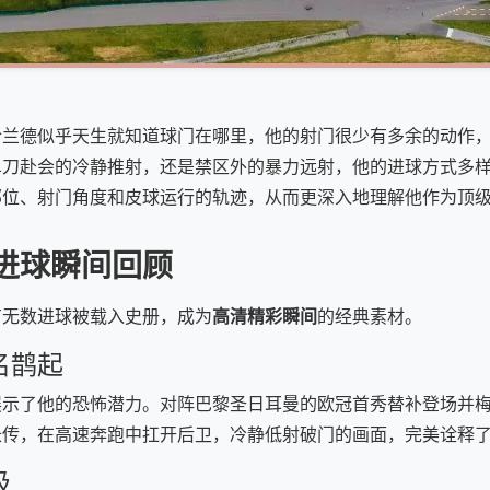
哈兰德似乎天生就知道球门在哪里，他的射门很少有多余的动作
单刀赴会的冷静推射，还是禁区外的暴力远射，他的进球方式多
部位、射门角度和皮球运行的轨迹，从而更深入地理解他作为顶
进球瞬间回顾
有无数进球被载入史册，成为
高清精彩瞬间
的经典素材。
名鹊起
展示了他的恐怖潜力。对阵巴黎圣日耳曼的欧冠首秀替补登场并
传，在高速奔跑中扛开后卫，冷静低射破门的画面，完美诠释了
极