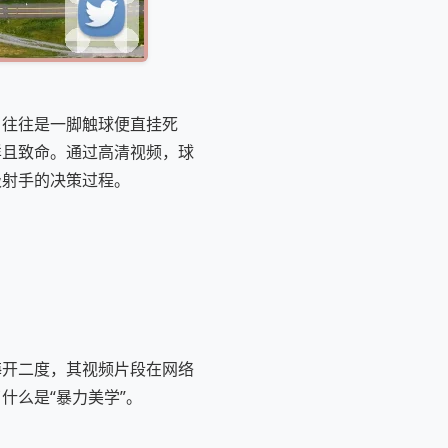
，往往是一脚触球便直挂死
样且致命。通过高清视频，球
级射手的决策过程。
梅开二度，其视频片段在网络
什么是“暴力美学”。