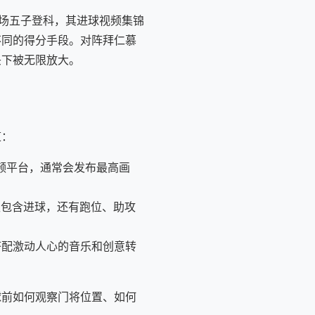
单场五子登科，其进球视频集锦
不同的得分手段。对阵拜仁慕
头下被无限放大。
道：
视频平台，通常会发布最高画
仅包含进球，还有跑位、助攻
搭配激动人心的音乐和创意转
球前如何观察门将位置、如何