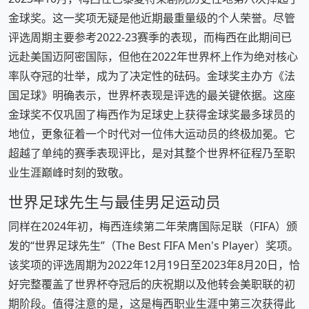
金球奖。这一奖项无疑是他近期最重量级的个人荣誉。尽管
评选周期主要参考2022-23赛季的表现，而梅西在此期间已
远赴美国迈阿密国际，但他在2022年世界杯上作为绝对核心
率队夺冠的壮举，成为了决定性的砝码。金球奖主办方《法
国足球》明确表示，世界杯表现是评选的最关键依据。这座
金球奖不仅巩固了梅西作为足球史上获得金球奖最多球员的
地位，更象征着一个时代对一位伟大运动员的终极加冕。它
超越了单纯的赛季表现评比，是对其整个世界杯征程乃至职
业生涯巅峰时刻的致敬。
世界足球先生与最佳男足运动员
同样在2024年初，梅西连续第二年荣膺国际足联（FIFA）颁
发的“世界足球先生”（The Best FIFA Men's Player）奖项。
该奖项的评选周期为2022年12月19日至2023年8月20日，恰
好完整覆盖了世界杯夺冠后的庆祝期以及他转会美职联的初
期阶段。值得注意的是，这是梅西职业生涯中第三次获得此