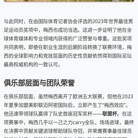
与此同时，在由国际体育记者协会评选的2023年世界最佳男
足运动员奖项中，梅西也成功当选。这进一步证明了他在全
球体育媒体和专业领域内获得的广泛赞誉与尊重。这些奖项
共同表明，即使在职业生涯的后期阶段转换了联赛环境，梅
西的全球影响力和竞技层面的历史性贡献依然得到国际足坛
最高权威机构的一致认可。
俱乐部层面与团队荣誉
在俱乐部层面，虽然梅西离开了欧洲五大联赛，但他在2023
年夏季加盟美职联迈阿密国际后，立即产生了“梅西效应”。
他迅速带领球队赢得了队史首座冠军奖杯——
联盟杯
。在这
项赛事中，梅西几乎以一己之力carry全队，场场进球，最终
在决赛中贡献关键进球帮助球队夺冠，并荣膺赛事最佳球员