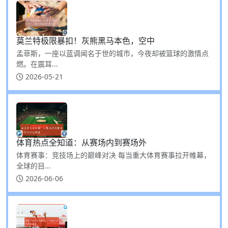
莫兰特极限暴扣！灰熊黑马本色，空中
孟菲斯，一座以蓝调闻名于世的城市，今夜却被篮球的激情点
燃。在震耳...
2026-05-21
体育热点全知道：从赛场内到赛场外
体育赛事：竞技场上的巅峰对决 每当重大体育赛事拉开帷幕，
全球的目...
2026-06-06