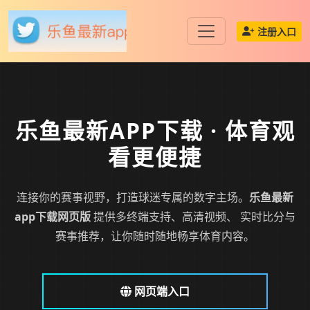
注册入口
乐鱼最新APP下载
· 体育观
看更便捷
连接你的赛事视野，打造球迷专属的数字主场。
乐鱼最新
app下载网页版
提供多终端支持、高清视频、 实时比分与
赛事推荐，让你随时随地畅享体育内容。
网页端入口