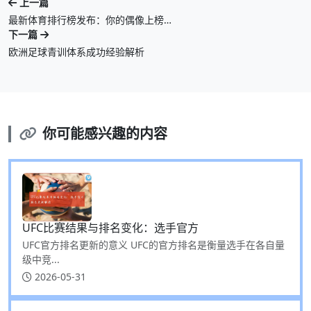
上一篇
最新体育排行榜发布：你的偶像上榜…
下一篇
欧洲足球青训体系成功经验解析
你可能感兴趣的内容
UFC比赛结果与排名变化：选手官方
UFC官方排名更新的意义 UFC的官方排名是衡量选手在各自量
级中竞...
2026-05-31