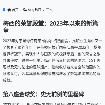
首页
体育热讯
正文
梅西的荣誉殿堂：2023年以来的新篇
章
2023年对于足球传奇莱昂内尔·梅西而言，是职业生涯中又一
个极具分量的年份。在带领阿根廷国家队赢得2022年卡塔尔
世界杯冠军，实现个人与国家的终极梦想后，他的荣誉之旅
并未停歇。过去一年里，梅西凭借其持续的影响力、场上表
现以及无与伦比的足球遗产，继续收获着来自全球范围内的
顶级认可，为其本就辉煌的荣誉榜增添了数笔浓墨重彩的新
成就。
第八座金球奖：史无前例的里程碑
2023年10月，梅西在巴黎夏特莱剧院历史性地第八次捧起了