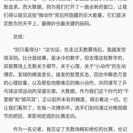
致追求。而大数据，则为我们打开了一扇全新的窗口，让我
们得以窥见这些“微动作”背后所隐藏的巨大能量，它们是决
定胜负的天平上，最微妙也最关键的砝码。
总结：
“别只看得分！”这句话，在走过无数赛场后，我越发觉
得深刻。比分是结果，是冰冷的数字，但支撑这些数字的，
却是赛场上无数关于细节、关于心理、关于“小动作”的生动
博弈。发球的精准变化，接发的智慧反击，回合中瞬息万变
的心理较量，以及那些肉眼难见的微小动作，共同谱写了乒
乓球这项运动的深邃乐章。大数据，作为我们这个时代的“千
里眼”和“顺风耳”，正以前所未有的精度，揭示着这一切。它
让我们看到了，在每一次搏杀中，选手们如何通过对微观细
节的把控，来影响宏观的比赛走向。
作为一名记者，我见证了无数场精彩绝伦的比赛，也记