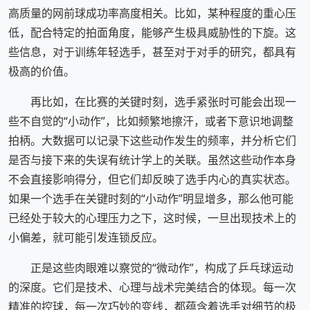
高质量的网前球成功率高度相关。比如，某种程度的重心压
低，配合特定的拍面角度，能够产生极具威胁性的下旋。这
些信息，对于训练年轻选手，甚至对于对手的研究，都具有
极高的价值。
再比如，在比赛的关键时刻，选手紧张时可能会出现一
些不自觉的“小动作”，比如频繁地擦汗，或者下意识地调整
拍柄。大数据可以记录下这些动作发生的频率，并分析它们
是否与接下来的失误有统计学上的关联。虽然这些动作本身
不会直接影响得分，但它们却反映了选手内心的真实状态。
如果一个选手在关键时刻的“小动作”明显增多，那么他可能
已经处于较大的心理压力之下，这时候，一旦出现技术上的
小偏差，就可能引发连锁反应。
正是这些肉眼难以察觉的“微动作”，构成了乒乓球运动
的深度。它们是技术、心理与战术完美结合的体现。每一次
精准的控球，每一次巧妙的变线，都蕴含着选手对细节的极