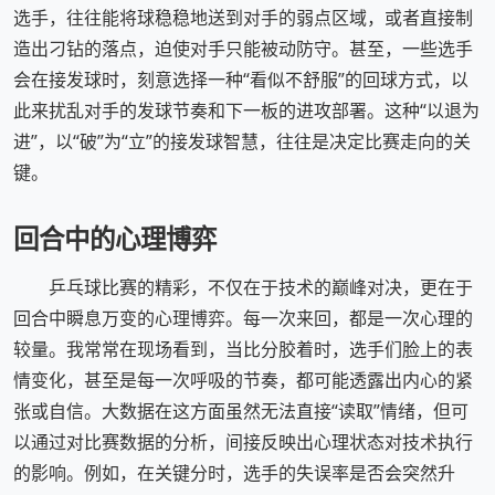
选手，往往能将球稳稳地送到对手的弱点区域，或者直接制
造出刁钻的落点，迫使对手只能被动防守。甚至，一些选手
会在接发球时，刻意选择一种“看似不舒服”的回球方式，以
此来扰乱对手的发球节奏和下一板的进攻部署。这种“以退为
进”，以“破”为“立”的接发球智慧，往往是决定比赛走向的关
键。
回合中的心理博弈
乒乓球比赛的精彩，不仅在于技术的巅峰对决，更在于
回合中瞬息万变的心理博弈。每一次来回，都是一次心理的
较量。我常常在现场看到，当比分胶着时，选手们脸上的表
情变化，甚至是每一次呼吸的节奏，都可能透露出内心的紧
张或自信。大数据在这方面虽然无法直接“读取”情绪，但可
以通过对比赛数据的分析，间接反映出心理状态对技术执行
的影响。例如，在关键分时，选手的失误率是否会突然升