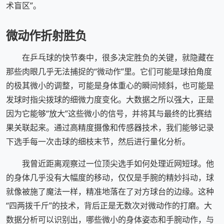
术盲区”。
微动作折射胜负
在乒乓球的快节奏中，很多决定胜负的关键，就隐藏在
那些肉眼几乎无法捕捉的“微动作”里。它们可能是球拍角度
的极其微小的调整，可能是身体重心的瞬间倾斜，也可能是
发球时指尖拨球的细微力度变化。大数据之所以强大，正是
因为它能够“放大”这些微小的信号，并将其与最终的比赛结
果关联起来。通过高精度摄像和传感器技术，我们能够记录
下选手每一次击球的细枝末节，然后进行量化分析。
我曾近距离观察过一位顶尖选手如何处理近网短球。他
的身体几乎没有大幅度的移动，仅仅是手腕的精妙抖动，球
就像被施了魔法一样，精准地落在了对方球台的边缘。这种
“四两拨千斤”的技术，背后正是无数次对微动作的打磨。大
数据分析可以识别出，哪些微小的身体姿态和手腕动作，与