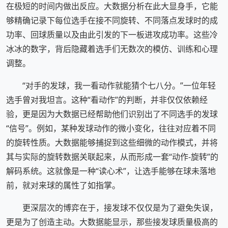
在极短的时间内做出反应。大数据分析在此大显身手，它能
够精确记录下每位选手在接不同旋转、不同落点发球时的成
功率、回球质量以及由此引发的下一板进攻成功率。这些冷
冰冰的数字，背后隐藏着选手们无数次的模仿、训练和心理
调整。
“对手的发球，我一看动作就能猜个七八分。”一位年轻
选手曾对我坦言。这种“看动作”的判断，并非仅仅依赖经
验，更是因为大数据已经帮助他们识别出了不同选手的发球
“信号”。例如，某种发球动作的微小变化，往往对应着不同
的旋转性质。大数据能够捕捉到这些细微的动作模式，并将
其与实际的旋转数据关联起来，从而形成一套“动作-旋转”的
解码系统。这就像是一种“读心术”，让选手能够在球未落地
前，就对来球的属性了如指掌。
更深层次的博弈在于，接发球不仅仅是为了避免失误，
更是为了创造主动。大数据能显示，那些接发球质量极高的