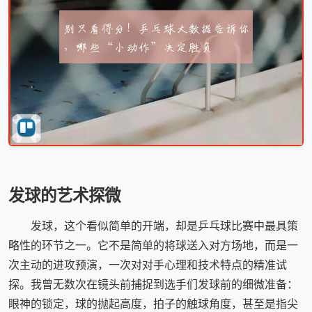
发球的艺术探微
发球，这个看似简单的开端，却是乒乓球比赛中最具策
略性的环节之一。它不是简单的将球送入对方场地，而是一
次主动的进攻预演，一次对对手心理和技术特点的精准试
探。我曾无数次在镜头前捕捉到选手们发球前的细微准备：
眼神的锁定，球的抛起高度，拍子的触球角度，甚至是指尖