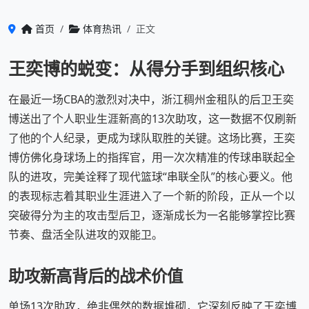
首页
体育热讯
正文
王奕博的蜕变：从得分手到组织核心
在最近一场CBA的激烈对决中，浙江稠州金租队的后卫王奕
博送出了个人职业生涯新高的13次助攻，这一数据不仅刷新
了他的个人纪录，更成为球队取胜的关键。这场比赛，王奕
博仿佛化身球场上的指挥官，用一次次精准的传球串联起全
队的进攻，完美诠释了现代篮球“串联全队”的核心要义。他
的表现标志着其职业生涯进入了一个新的阶段，正从一个以
突破得分为主的攻击型后卫，逐渐成长为一名能够掌控比赛
节奏、盘活全队进攻的双能卫。
助攻新高背后的战术价值
单场13次助攻，绝非偶然的数据堆砌，它深刻反映了王奕博