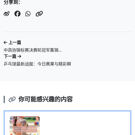
分享到：
上一篇
中高协锦标赛决赛轮冠军集锦…
下一篇
乒乓球最新战报：今日赛果与精彩瞬
你可能感兴趣的内容