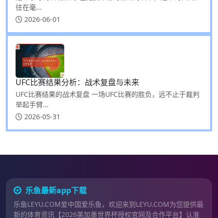
往在毫...
2026-06-01
UFC比赛结果分析：战术复盘与未来
UFC比赛结果的战术复盘 一场UFC比赛的胜负，远不止于裁判
举起手臂...
2026-05-31
乐鱼最新app下载
乐鱼LEYU.COM爱中国爱乐鱼，欢迎来到LEYU.COM为您提供最
新的体育资讯【2026美加墨世界杯授权官网及合作平台】认准