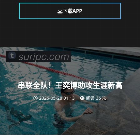
下载APP
串联全队！王奕博助攻生涯新高
2026-05-28 01:13
阅读 36 次