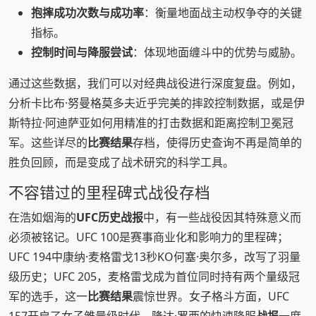
抱摔成功次数与成功率
：衡量地面战主动权争夺的关键
指标。
控制时间与降服尝试
：体现地面缠斗中的优势与威胁。
通过这些数据，我们可以对经典战役进行深度复盘。例如，
分析卡比布·努曼格莫多夫近乎完美的摔跤控制数据，或是伊
斯特拉·阿迪萨亚如何用精准的打击数据和距离控制卫冕冠
军。这些详尽的
比赛结果
存档，使得历史查询不再是简单的
胜负回顾，而是变成了战术研究的科学工具。
不容错过的里程碑式战役存档
在浩如烟海的
UFC历史战报
中，有一些战役因其特殊意义而
必须被铭记。UFC 100是赛事商业化和影响力的里程碑；
UFC 194中康纳·麦格雷戈13秒KO何塞·奥尔多，改写了羽量
级历史；UFC 205，麦格雷戈成为首位同时持有两个量级冠
军的选手，这一
比赛结果
震惊世界。女子格斗方面，UFC