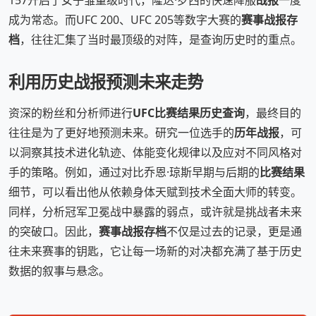
157开启了女子雏量级时代，隆达·罗西的快速降服
战报
一度
成为常态。而UFC 200、UFC 205等数字大赛的
赛事战报存
档
，往往汇集了当时最顶级的对阵，是查询历史时的重点。
利用历史战报预测未来走势
资深的粉丝和分析师进行
UFC比赛结果历史查询
，最终目的
往往是为了更好地预测未来。研究一位选手的
历年战报
，可
以洞察其技术进化轨迹、体能变化规律以及应对不同风格对
手的策略。例如，通过对比乔恩·琼斯早期与后期的
比赛结果
细节，可以看出他从依赖身体天赋到技术全面大师的转变。
同样，分析冠军卫冕战中暴露的弱点，或许就是挑战者未来
的突破口。因此，
赛事战报存档
不仅是过去的记录，更是通
往未来赛事的钥匙，它让每一场新的对决都充满了基于历史
数据的叙事与悬念。