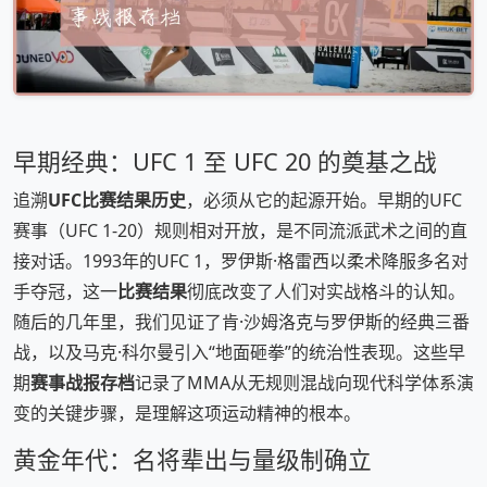
早期经典：UFC 1 至 UFC 20 的奠基之战
追溯
UFC比赛结果历史
，必须从它的起源开始。早期的UFC
赛事（UFC 1-20）规则相对开放，是不同流派武术之间的直
接对话。1993年的UFC 1，罗伊斯·格雷西以柔术降服多名对
手夺冠，这一
比赛结果
彻底改变了人们对实战格斗的认知。
随后的几年里，我们见证了肯·沙姆洛克与罗伊斯的经典三番
战，以及马克·科尔曼引入“地面砸拳”的统治性表现。这些早
期
赛事战报存档
记录了MMA从无规则混战向现代科学体系演
变的关键步骤，是理解这项运动精神的根本。
黄金年代：名将辈出与量级制确立