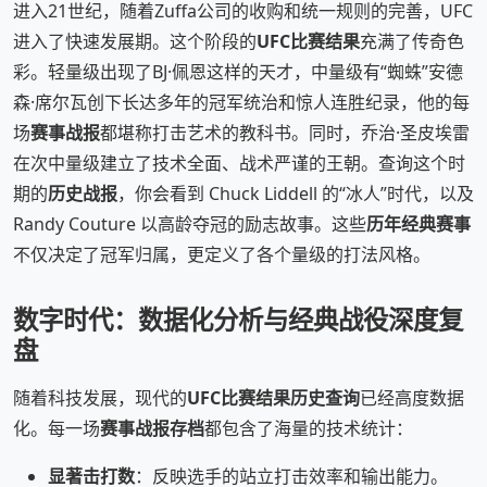
进入21世纪，随着Zuffa公司的收购和统一规则的完善，UFC
进入了快速发展期。这个阶段的
UFC比赛结果
充满了传奇色
彩。轻量级出现了BJ·佩恩这样的天才，中量级有“蜘蛛”安德
森·席尔瓦创下长达多年的冠军统治和惊人连胜纪录，他的每
场
赛事战报
都堪称打击艺术的教科书。同时，乔治·圣皮埃雷
在次中量级建立了技术全面、战术严谨的王朝。查询这个时
期的
历史战报
，你会看到 Chuck Liddell 的“冰人”时代，以及
Randy Couture 以高龄夺冠的励志故事。这些
历年经典赛事
不仅决定了冠军归属，更定义了各个量级的打法风格。
数字时代：数据化分析与经典战役深度复
盘
随着科技发展，现代的
UFC比赛结果历史查询
已经高度数据
化。每一场
赛事战报存档
都包含了海量的技术统计：
显著击打数
：反映选手的站立打击效率和输出能力。