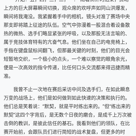
上方的巨大屏幕瞬间切换，观众席的欢呼声如同山洪爆发，
瞬间将我淹没。我紧握着手中的相机，镜头对准了赛场中央
那支即将踏上征途的队伍。空气中弥漫着一股混合着设备散
热的微热、选手们略显紧张的呼吸，以及那股无法言喻的、
属于竞技体育特有的亢奋气息。他们坐在自己的电竞椅上，
手指在键盘鼠标间翻飞，但那最关键的时刻，他们的目光会
短暂地交织，一个极小的点头，一个难以察觉的眼角余光，
便是一次高效的指令传递，比任何口头交流都来得迅捷而精
准。
我曾不止一次地在赛后采访中问及选手们，在如此瞬息
万变的战场上，他们是如何做到如此快速的决策和执行的。
他们总是笑着说：“默契，就是平时练出来的。”但“练出来的
默契”这四个字背后，是无数个日夜的磨合，是成千上万次被
击倒的教训，是彼此信任的基石。我看到他们的领队，在比
赛开始前，会跟队员们进行简短的战术复盘，但更多的时