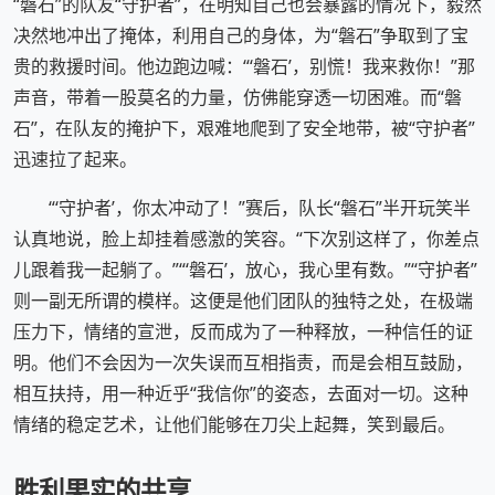
“磐石”的队友“守护者”，在明知自己也会暴露的情况下，毅然
决然地冲出了掩体，利用自己的身体，为“磐石”争取到了宝
贵的救援时间。他边跑边喊：“‘磐石’，别慌！我来救你！”那
声音，带着一股莫名的力量，仿佛能穿透一切困难。而“磐
石”，在队友的掩护下，艰难地爬到了安全地带，被“守护者”
迅速拉了起来。
“‘守护者’，你太冲动了！”赛后，队长“磐石”半开玩笑半
认真地说，脸上却挂着感激的笑容。“下次别这样了，你差点
儿跟着我一起躺了。”“‘磐石’，放心，我心里有数。”“守护者”
则一副无所谓的模样。这便是他们团队的独特之处，在极端
压力下，情绪的宣泄，反而成为了一种释放，一种信任的证
明。他们不会因为一次失误而互相指责，而是会相互鼓励，
相互扶持，用一种近乎“我信你”的姿态，去面对一切。这种
情绪的稳定艺术，让他们能够在刀尖上起舞，笑到最后。
胜利果实的共享