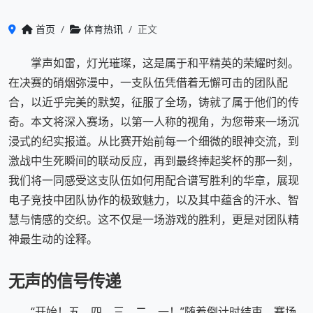
首页
体育热讯
正文
掌声如雷，灯光璀璨，这是属于和平精英的荣耀时刻。
在决赛的硝烟弥漫中，一支队伍凭借着无懈可击的团队配
合，以近乎完美的默契，征服了全场，铸就了属于他们的传
奇。本文将深入赛场，以第一人称的视角，为您带来一场沉
浸式的纪实报道。从比赛开始前每一个细微的眼神交流，到
激战中生死瞬间的联动反应，再到最终捧起奖杯的那一刻，
我们将一同感受这支队伍如何用配合谱写胜利的华章，展现
电子竞技中团队协作的极致魅力，以及其中蕴含的汗水、智
慧与情感的交织。这不仅是一场游戏的胜利，更是对团队精
神最生动的诠释。
无声的信号传递
“开始！五，四，三，二，一！”随着倒计时结束，赛场