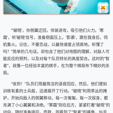
“‘破晓’，你侧翼迂回，佯装进攻，吸引他们火力。‘寒
霜’，听‘破晓’信号，准备侧面压上。‘影袭’，跟在我身后，伺
机集火。记住，不要恋战，以最快速度占领高地。听懂了
吗？”简单的几句话，却包含了他们对地图的理解，对敌人可
能反应的预判，以及对每个队员特长的高度契合。这时的“智
者”，就像一位经验丰富的棋手，在为整个棋局布下精妙的杀
局。
“收到！”队员们用最简洁的语音回应，然后，他们便如
训练有素的士兵般，迅速展开了行动。“破晓”利用草丛的掩
护，开始向敌人的侧翼移动，每一次匍匐，每一次探身，都
充满了小心翼翼和决绝。“寒霜”则在后方，紧紧盯着“破晓”的
动向，随时准备接应。而我，则看到了“智者”的嘴角，似乎