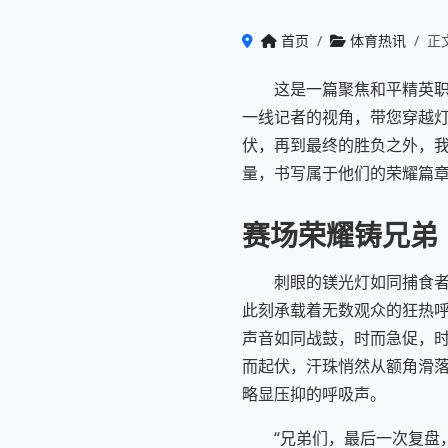
首页
体育热讯
正
这是一篇聚焦和平精英职
一线记者的视角，带您穿越
伏，再到最终的胜负之外，
量，书写属于他们的荣耀篇
赛场荣耀铸兄弟
刺眼的镁光灯如同捕食
此刻承载着无数观众的狂热
声音如同战鼓，时而急促，
而起伏，汗珠悄然从额角滑
略显压抑的呼吸声。
“兄弟们，最后一次复盘