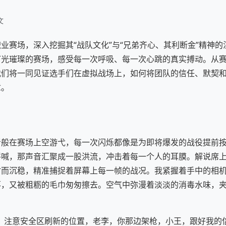
文
业赛场，深入挖掘其“战队文化”与“兄弟齐心、其利断金”精神
灯光璀璨的赛场，感受每一次呼吸、每一次心跳的真实搏动。从
我们将一同见证选手们在虚拟战场上，如何将团队的信任、默契
章。
者般在赛场上空游弋，每一次闪烁都像是为即将爆发的战役提前
呼喊，那声音汇聚成一股洪流，冲击着每一个人的耳膜。解说席
时而沉稳，精准捕捉着屏幕上每一帧的战况。我紧握着手中的相
落，又被粗粝的毛巾匆匆擦去。空气中弥漫着淡淡的消毒水味，
，注意安全区刷新的位置，老李，你那边架枪，小王，跟好我的信