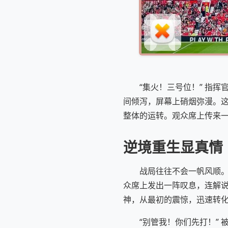
“集火！三号位！” 指
间倾泻，屏幕上硝烟弥漫。
整体的运转。观众席上传来
逆境重生显真情
战局往往不会一帆风顺。
众席上发出一阵叹息，连解
神，从最初的震惊，迅速转
“别管我！你们先打！”