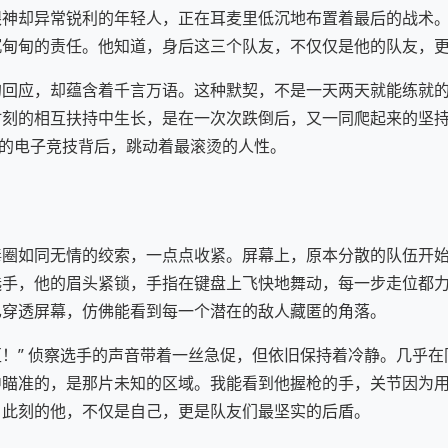
眼神却异常锐利的年轻人，正在耳麦里低沉地布置着最后的战术
沉甸甸的责任。他知道，身后这三个队友，不仅仅是他的队友，
 简短的回应，却蕴含着千言万语。这种默契，不是一天两天就能练
时刻的相互扶持中生长，是在一次次跌倒后，又一同爬起来的坚
冷的电子竞技背后，跳动着最滚烫的人性。
毒圈如同无情的绞索，一点点收紧。屏幕上，原本分散的队伍开
选手，他的眉头紧锁，手指在键盘上飞快地舞动，每一步走位都
已穿透屏幕，仿佛能看到每一个潜在的敌人藏匿的角落。
区！” 侦察选手的声音带着一丝急促，但依旧保持着冷静。几乎
中瞄准的，是那片未知的区域。我能看到他握枪的手，关节因为
，此刻的他，不仅是自己，更是队友们最坚实的后盾。