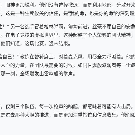
后，眼神更加锐利。他们没有选择撤退，而是利用地形，分散开
。这是一种生死攸关的信任，是“我的命，也是你的命”的深刻理
住！” 另一名选手冒着枪林弹雨，匍匐前进，丝毫不顾自己的安
动。在电子竞技的虚拟世界里，这种超越了个人荣辱的团队精神
，他们知道，这场比赛，远未结束。
信自己！” 教练在替补席上，对着麦克风，用尽全力呼喊着。他
奋人心的力量，在团队最需要的时候，如同甘露般滋润着每一个
的那一刻，全场爆发出雷鸣般的掌声。
圈，仅剩三个队伍。每一次枪声的响起，都意味着可能有人出局
再是过去那种大胆的推进，而是更加注重站位和信息收集。他们