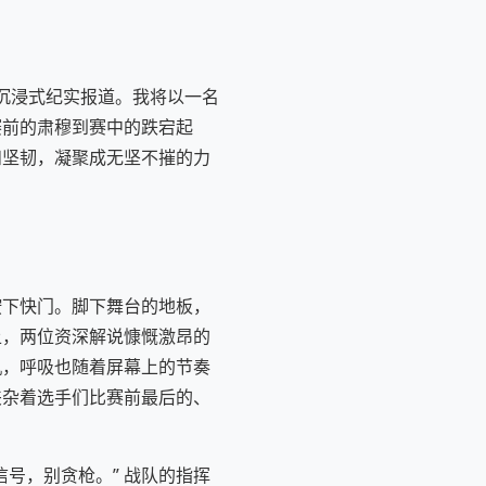
的沉浸式纪实报道。我将以一名
赛前的肃穆到赛中的跌宕起
和坚韧，凝聚成无坚不摧的力
按下快门。脚下舞台的地板，
上，两位资深解说慷慨激昂的
机，呼吸也随着屏幕上的节奏
夹杂着选手们比赛前最后的、
号，别贪枪。” 战队的指挥