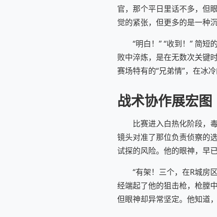
官，那个平日里话不多，但
觉的紧张，但更多的是一种
“明白！” “收到！”
败中淬炼，是在无数次关键
赛场特有的“兄弟情”，在冰
战术协作展宏图
比赛进入白热化阶段，
镜头对准了那位负责侦察的
试探的风险。他的眼神，早
“有架！三个，在R城房
经端起了他的狙击枪，枪膛
但眼神却异常坚定。他知道