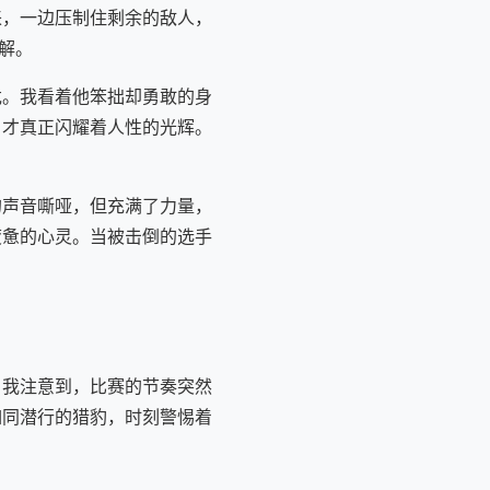
来，一边压制住剩余的敌人，
解。
危。我看着他笨拙却勇敢的身
，才真正闪耀着人性的光辉。
的声音嘶哑，但充满了力量，
疲惫的心灵。当被击倒的选手
。我注意到，比赛的节奏突然
如同潜行的猎豹，时刻警惕着