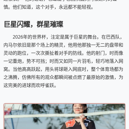
慎。他们知道，这个对手，永远都不能轻视。
巨星闪耀，群星璀璨
2026年的世界杯，注定是属于巨星的舞台。在巴西队，
内马尔依旧是那个场上的精灵，他用他那独一无二的盘带和
灵动的跑位，一次次撕扯着对手的防线。他的射门，时而像
一记重炮，势不可挡；时而又如同一片羽毛，轻巧地落入网
窝。当他高高跃起，用头将球砸入网底时，整个体育场都为
之沸腾，仿佛所有的观众都瞬间被点燃了最原始的激情，为
这完美的进球而欢呼雀跃。