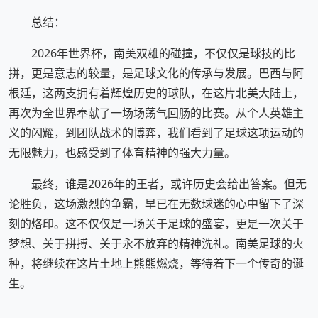
总结：
2026年世界杯，南美双雄的碰撞，不仅仅是球技的比
拼，更是意志的较量，是足球文化的传承与发展。巴西与阿
根廷，这两支拥有着辉煌历史的球队，在这片北美大陆上，
再次为全世界奉献了一场场荡气回肠的比赛。从个人英雄主
义的闪耀，到团队战术的博弈，我们看到了足球这项运动的
无限魅力，也感受到了体育精神的强大力量。
最终，谁是2026年的王者，或许历史会给出答案。但无
论胜负，这场激烈的争霸，早已在无数球迷的心中留下了深
刻的烙印。这不仅仅是一场关于足球的盛宴，更是一次关于
梦想、关于拼搏、关于永不放弃的精神洗礼。南美足球的火
种，将继续在这片土地上熊熊燃烧，等待着下一个传奇的诞
生。