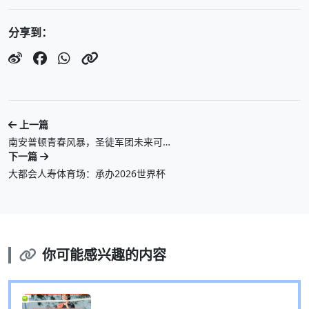
分享到：
上一篇
南安普顿青春风暴，圣徒军团未来可…
下一篇
大都会人寿体育场：承办2026世界杯
你可能感兴趣的内容