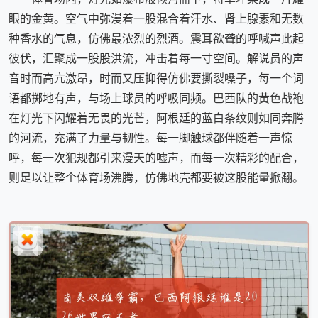
眼的金黄。空气中弥漫着一股混合着汗水、肾上腺素和无数
种香水的气息，仿佛最浓烈的烈酒。震耳欲聋的呼喊声此起
彼伏，汇聚成一股股洪流，冲击着每一寸空间。解说员的声
音时而高亢激昂，时而又压抑得仿佛要撕裂嗓子，每一个词
语都掷地有声，与场上球员的呼吸同频。巴西队的黄色战袍
在灯光下闪耀着无畏的光芒，阿根廷的蓝白条纹则如同奔腾
的河流，充满了力量与韧性。每一脚触球都伴随着一声惊
呼，每一次犯规都引来漫天的嘘声，而每一次精彩的配合，
则足以让整个体育场沸腾，仿佛地壳都要被这股能量掀翻。