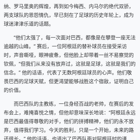
纳、罗马里奥的辉煌，再到如今梅西、内马尔的绝代双骄，
两支球队的恩怨情仇，早已刻在了足球的历史年轮上，成为
球迷津津乐道的话题。
“他们太强了，每一次面对巴西，都像是在攀登一座无法
逾越的山峰。” 赛后，一位阿根廷的替补球员在接受采访
时，声音嘶哑，眼神疲惫，但他脸上却带着一丝不易察觉的
钦佩，“但我们从来没有放弃过，这就是足球，这就是我们的
信念。” 他的话语，代表了无数阿根廷球员的心声。他们敬
畏巴西的足球天赋，但更渴望能够战胜这个宿敌，证明自己
的价值。
而巴西队的主教练，一位身经百战的老帅，在赛后的发
布会上，难掩喜悦之情，但他却意味深长地说：“阿根廷永远
是巴西最值得尊敬的对手，他们的拼搏精神，他们的永不放
弃，值得我们学习。今天的胜利，只是一个开始，未来的路
还很长。” 他的话语，也道出了巴西队面对阿根廷时的谨