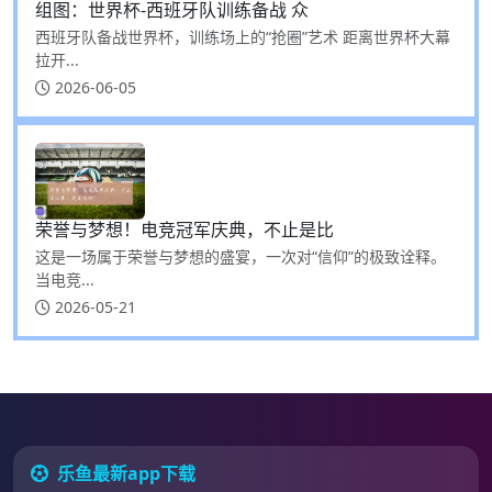
组图：世界杯-西班牙队训练备战 众
西班牙队备战世界杯，训练场上的“抢圈”艺术 距离世界杯大幕
拉开...
2026-06-05
荣誉与梦想！电竞冠军庆典，不止是比
这是一场属于荣誉与梦想的盛宴，一次对“信仰”的极致诠释。
当电竞...
2026-05-21
乐鱼最新app下载