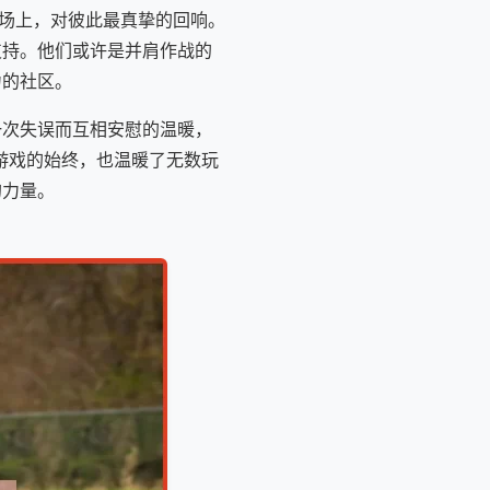
战场上，对彼此最真挚的回响。
支持。他们或许是并肩作战的
力的社区。
一次失误而互相安慰的温暖，
游戏的始终，也温暖了无数玩
的力量。