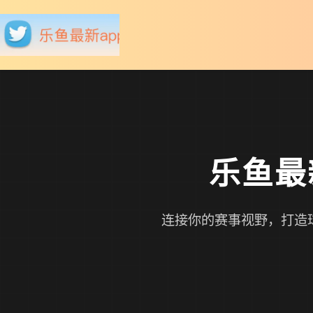
乐鱼最
连接你的赛事视野，打造