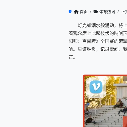
首页
体育热讯
正
灯光如潮水般涌动，将
着观众席上此起彼伏的呐喊
阳师：百闻牌》全国赛的荣
响。见证胜负，记录瞬间，我
芒。