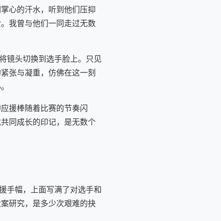
们掌心的汗水，听到他们压抑
爱。我曾与他们一同走过无数
速将镜头切换到选手脸上。只见
的紧张与凝重，仿佛在这一刻
心。
的应援棒随着比赛的节奏闪
戏共同成长的印记，是无数个
应援手幅，上面写满了对选手和
伏案研究，是多少次艰难的抉