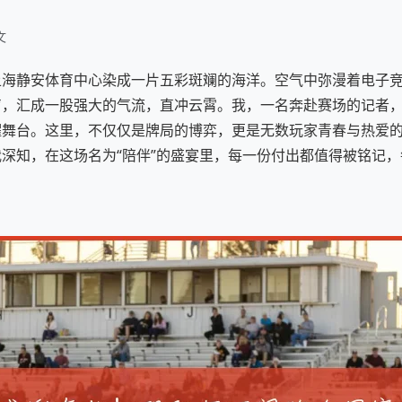
文
上海静安体育中心染成一片五彩斑斓的海洋。空气中弥漫着电子
声，汇成一股强大的气流，直冲云霄。我，一名奔赴赛场的记者
耀舞台。这里，不仅仅是牌局的博弈，更是无数玩家青春与热爱
深知，在这场名为“陪伴”的盛宴里，每一份付出都值得被铭记