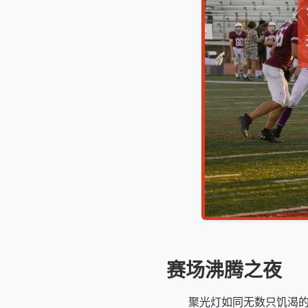
赛场沸腾之夜
聚光灯如同无数只饥渴