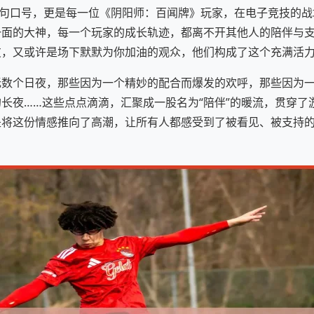
一句口号，更是每一位《阴阳师：百闻牌》玩家，在电子竞技的
一面的大神，每一个玩家的成长轨迹，都离不开其他人的陪伴与
友，又或许是场下默默为你加油的观众，他们构成了这个充满活
无数个日夜，那些因为一个精妙的配合而爆发的欢呼，那些因为
长夜……这些点点滴滴，汇聚成一股名为“陪伴”的暖流，贯穿了
是将这份情感推向了高潮，让所有人都感受到了被看见、被支持