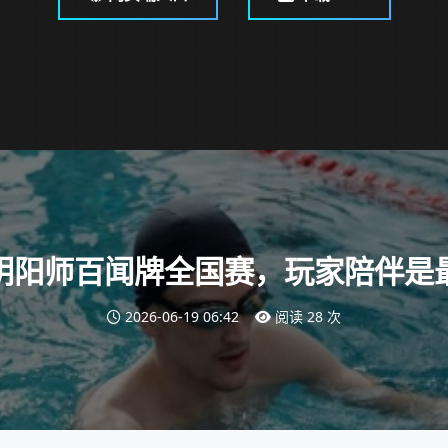
阴阳师百闻牌全国赛，玩家陪伴是
2026-06-19 06:42
阅读 28 次