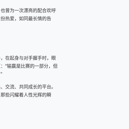
，也曾为一次漂亮的配合欢呼
这份热爱，如同最长情的告
手，在起身与对手握手时，眼
：“输赢是比赛的一部分，但
”
集、交流、共同成长的平台。
，那些闪耀着人性光辉的瞬