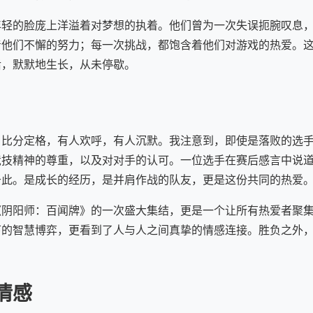
年轻的脸庞上洋溢着对梦想的执着。他们曾为一次失误扼腕叹息
着他们不懈的努力；每一次挑战，都饱含着他们对游戏的热爱。
后，默默地生长，从未停歇。
，比分定格，有人欢呼，有人沉默。我注意到，即使是落败的选
技精神的尊重，以及对对手的认可。一位选手在赛后感言中说道
此。是成长的经历，是并肩作战的队友，更是这份共同的热爱。
《阴阳师：百闻牌》的一次盛大集结，更是一个让所有热爱者聚
下的智慧博弈，更看到了人与人之间真挚的情感连接。胜负之外
情感