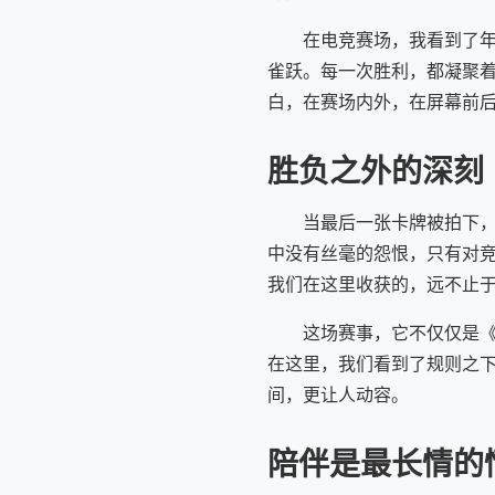
在电竞赛场，我看到了
雀跃。每一次胜利，都凝聚
白，在赛场内外，在屏幕前
胜负之外的深刻
当最后一张卡牌被拍下
中没有丝毫的怨恨，只有对竞
我们在这里收获的，远不止于
这场赛事，它不仅仅是
在这里，我们看到了规则之
间，更让人动容。
陪伴是最长情的