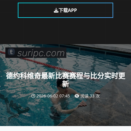
下载APP
德约科维奇最新比赛赛程与比分实时更
新
2026-06-02 07:45
阅读 33 次