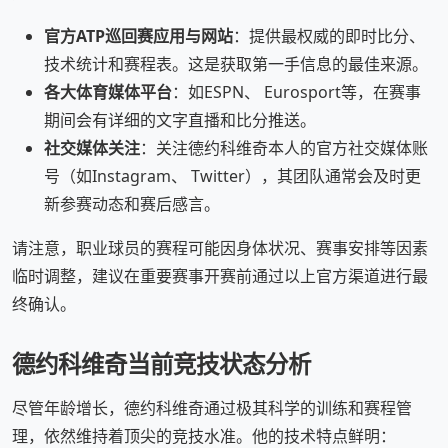
官方ATP巡回赛应用与网站
：提供最权威的即时比分、
技术统计和赛程表。这是获取第一手信息的最佳来源。
各大体育媒体平台
：如ESPN、 Eurosport等，在赛事
期间会有详细的文字直播和比分推送。
社交媒体关注
：关注德约科维奇本人的官方社交媒体账
号（如Instagram、 Twitter），其团队通常会及时更
新参赛动态和赛后感言。
请注意，职业球员的赛程可能因身体状况、赛事安排等因素
临时调整，建议在重要赛事开赛前通过以上官方渠道进行最
终确认。
德约科维奇当前竞技状态分析
尽管年龄增长，德约科维奇通过极其科学的训练和赛程管
理，依然维持着顶尖的竞技水准。他的技术特点鲜明：