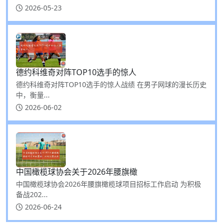
2026-05-23
德约科维奇对阵TOP10选手的惊人
德约科维奇对阵TOP10选手的惊人战绩 在男子网球的漫长历史
中，衡量...
2026-06-02
中国橄榄球协会关于2026年腰旗橄
中国橄榄球协会2026年腰旗橄榄球项目招标工作启动 为积极
备战202...
2026-06-24